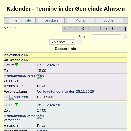
Kalender - Termine in der Gemeinde Ahnsen
Terminliste
Drucken
Monat
Suchen
Seite 8/9
|<
1
2
3
4
5
6
7
8
9
>|
Suchen
Gesamtliste
November 2026
48. Woche 2026
Datum
27.11.2026 Fr
Zeit
15:00
Information
versenden
Veranstalter
Privat
Veranstaltung
Vorbereitungen für den 28.11.2026
Ort
DGH Saal
Datum
28.11.2026 Sa
Zeit
17:00
Information
versenden
Veranstalter
Privat