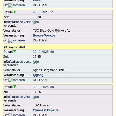
Veranstaltung
Privat
Ort
DGH Saal
Datum
29.11.2026 So
Zeit
18:30
Information
versenden
Veranstalter
TSC Blau-Gold Röcke e.V.
Veranstaltung
Boogie-Woogie
Ort
DGH Saal
49. Woche 2026
Datum
30.11.2026 Mo
Zeit
15:45
Information
versenden
Veranstalter
Agnes Bergmann-Thiel
Veranstaltung
Qigong
Ort
DGH Saal
Datum
30.11.2026 Mo
Zeit
17:15
Information
versenden
Veranstalter
TSV Ahnsen
Veranstaltung
Gymnastiksparte
Ort
DGH Saal