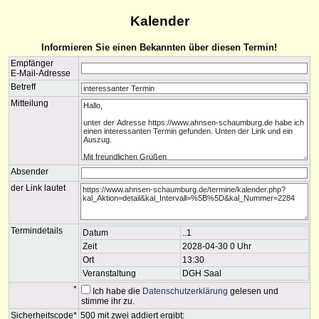
Kalender
Informieren Sie einen Bekannten über diesen Termin!
Empfänger
E-Mail-Adresse
Betreff
Mitteilung
Absender
der Link lautet
Termindetails
Datum
..1
Zeit
2028-04-30 0 Uhr
Ort
13:30
Veranstaltung
DGH Saal
*
Ich habe die
Datenschutzerklärung
gelesen und
stimme ihr zu.
Sicherheitscode*
500 mit zwei addiert ergibt: